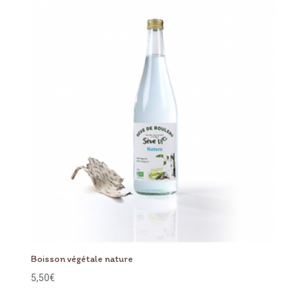
Boisson végétale nature
5,50
€