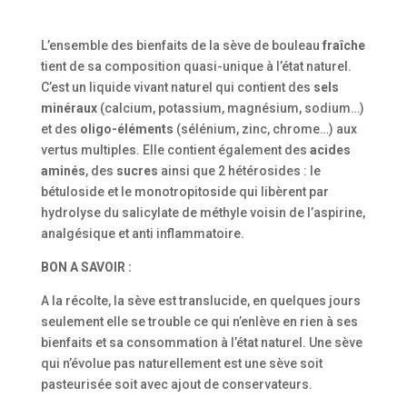
L’ensemble des bienfaits de la sève de bouleau
fraîche
tient de sa composition quasi-unique à l’état naturel.
C’est un liquide vivant naturel qui contient des
sels
minéraux
(calcium, potassium, magnésium, sodium…)
et des
oligo-éléments
(sélénium, zinc, chrome…) aux
vertus multiples. Elle contient également des
acides
aminés
, des
sucres
ainsi que 2 hétérosides : le
bétuloside et le monotropitoside qui libèrent par
hydrolyse du salicylate de méthyle voisin de l’aspirine,
analgésique et anti inflammatoire.
BON A SAVOIR :
A la récolte, la sève est translucide, en quelques jours
seulement elle se trouble ce qui n’enlève en rien à ses
bienfaits et sa consommation à l’état naturel. Une sève
qui n’évolue pas naturellement est une sève soit
pasteurisée soit avec ajout de conservateurs.